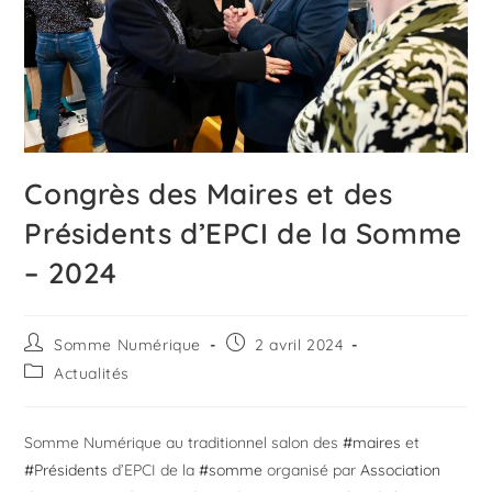
Congrès des Maires et des
Présidents d’EPCI de la Somme
– 2024
Somme Numérique
2 avril 2024
Actualités
Somme Numérique au traditionnel salon des
#maires
et
#Présidents
d’EPCI de la
#somme
organisé par
Association