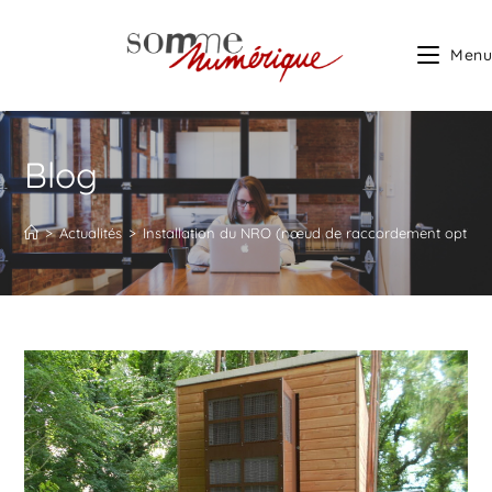
Menu
Blog
>
Actualités
>
Installation du NRO (nœud de raccordement optiqu