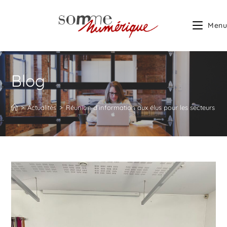
Menu
Blog
>
Actualités
>
Réunion d’information aux élus pour les secteurs de 