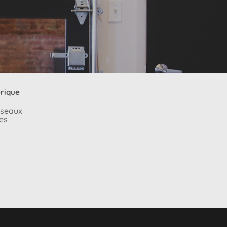
rique
éseaux
es