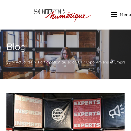
Menu
Blog
>
Actualités
>
Participation au salon BTP Expo Amiens et Empreint