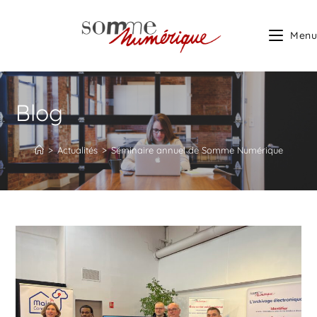
Menu
Blog
>
Actualités
>
Séminaire annuel de Somme Numérique