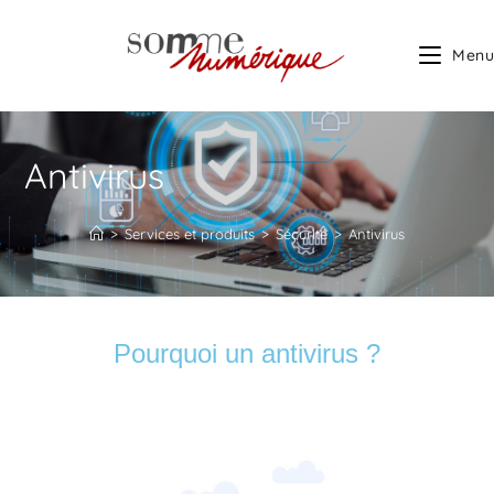
Menu
Antivirus
>
Services et produits
>
Sécurité
>
Antivirus
Pourquoi un antivirus ?